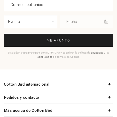
Correo electrónico
Fecha
ME APUNTO
Esta página está protegido por reCAPTCHA y se aplican la política de
privacidad
y las
condiciones
de servicio de Google.
Cotton Bird internacional
Pedidos y contacto
Más acerca de Cotton Bird