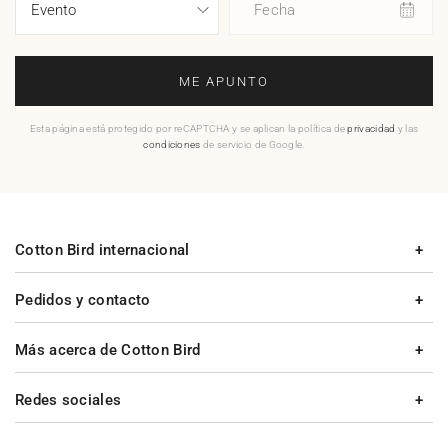
Fecha
ME APUNTO
Esta página está protegido por reCAPTCHA y se aplican la política de
privacidad
y las
condiciones
de servicio de Google.
Cotton Bird internacional
Pedidos y contacto
Más acerca de Cotton Bird
Redes sociales