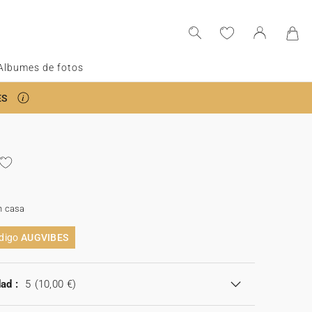
Albumes de fotos
ES
n casa
ódigo
AUGVIBES
ad :
5
(10,00 €)