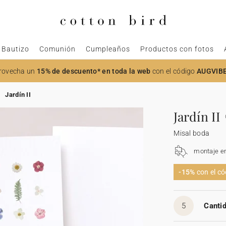
Bautizo
Comunión
Cumpleaños
Productos con fotos
rovecha un
15% de descuento* en toda la web
con el código
AUGVIB
Jardín II
Jardín II
Misal boda
montaje e
-15%
con el c
5
Cantid