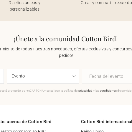
Diseños únicos y
Crear y compartir recuerd
personalizables
¡Únete a la comunidad Cotton Bird!
nzamiento de todas nuestras novedades, ofertas exclusivas y concursos.
pedido!
Fecha del evento
 está protegido por reCAPTCHA y se aplican la política de
privacidad
y las
condiciones
de servici
ás acerca de Cotton Bird
Cotton Bird internaciona
uestro compromiso RSC
Reino Unido