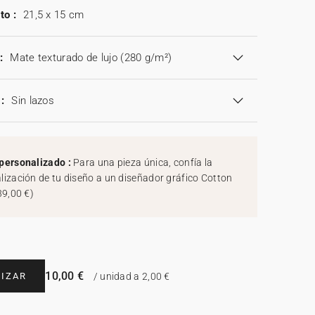
to :
21,5 x 15 cm
:
Mate texturado de lujo (280 g/m²)
:
Sin lazos
personalizado :
Para una pieza única, confía la
lización de tu diseño a un diseñador gráfico Cotton
39,00 €
)
10,00 €
IZAR
/ unidad a 2,00 €