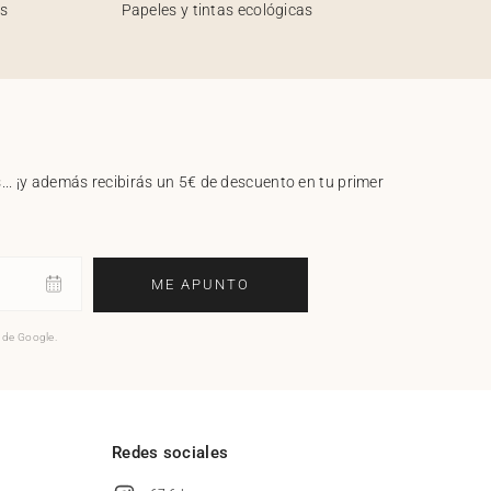
os
Papeles y tintas ecológicas
.. ¡y además recibirás un 5€ de descuento en tu primer
ME APUNTO
o de Google.
l
Redes sociales