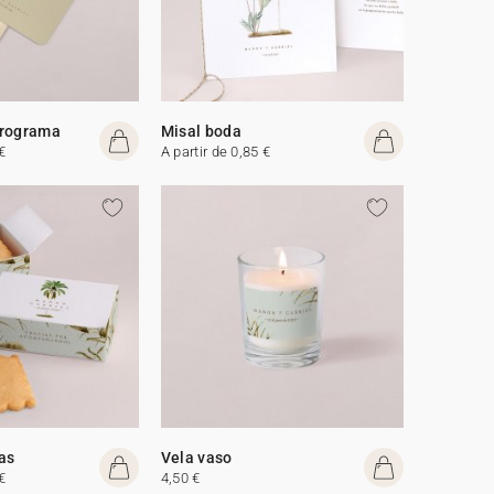
programa
Misal boda
€
A partir de 0,85 €
tas
Vela vaso
€
4,50 €