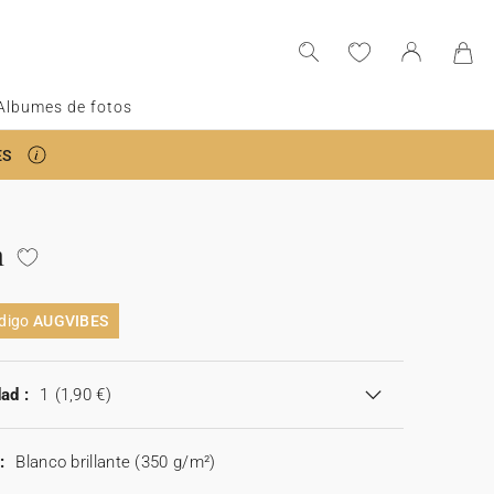
Albumes de fotos
ES
n
ódigo
AUGVIBES
ad :
1
(1,90 €)
:
Blanco brillante (350 g/m²)