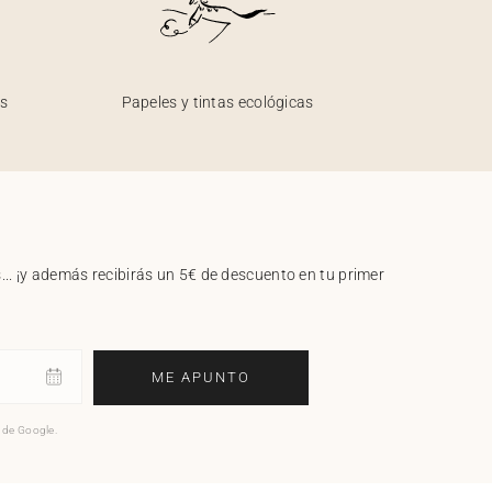
os
Papeles y tintas ecológicas
.. ¡y además recibirás un 5€ de descuento en tu primer
ME APUNTO
o de Google.