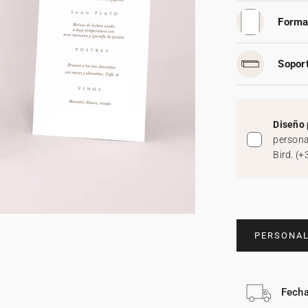
Forma
Soport
Diseño 
persona
Bird.
(
+
PERSONAL
Fecha