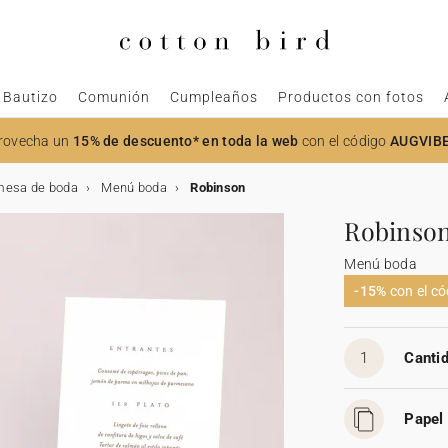
Bautizo
Comunión
Cumpleaños
Productos con fotos
rovecha un
15% de descuento* en toda la web
con el código
AUGVIB
mesa de boda
Menú boda
Robinson
Robinso
Menú boda
-15%
con el c
1
Cantid
Papel 