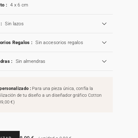
to :
4 x 6 cm
:
Sin lazos
orios Regalos :
Sin accesorios regalos
dras :
Sin almendras
personalizado :
Para una pieza única, confía la
lización de tu diseño a un diseñador gráfico Cotton
39,00 €
)