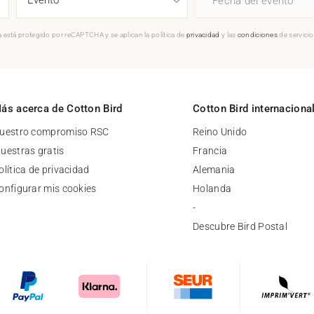
Fecha del evento
 está protegido por reCAPTCHA y se aplican la política de
privacidad
y las
condiciones
de servici
ás acerca de Cotton Bird
Cotton Bird internaciona
uestro compromiso RSC
Reino Unido
uestras gratis
Francia
olítica de privacidad
Alemania
onfigurar mis cookies
Holanda
-
Descubre Bird Postal