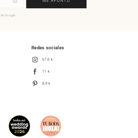
ME APUNTO
o de Google.
l
Redes sociales
67,6 k
11 k
8,9 k