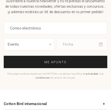
Suscríbete a nuestra newsletter y no te pierdas el lanzamiento
de todas nuestras novedades, ofertas exclusivas y concursos...
¡y además recibirás un 5€ de descuento en tu primer pedido!
Correo electrónico
Fecha
ME APUNTO
Esta página está protegido por reCAPTCHA y se aplican la política de
privacidad
y las
condiciones
de servicio de Google.
Cotton Bird internacional