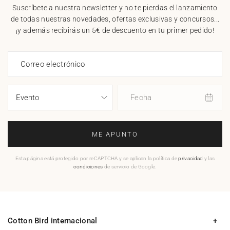
Suscríbete a nuestra newsletter y no te pierdas el lanzamiento
de todas nuestras novedades, ofertas exclusivas y concursos...
¡y además recibirás un 5€ de descuento en tu primer pedido!
Correo electrónico
Fecha
ME APUNTO
Esta página está protegido por reCAPTCHA y se aplican la política de
privacidad
y las
condiciones
de servicio de Google.
Cotton Bird internacional