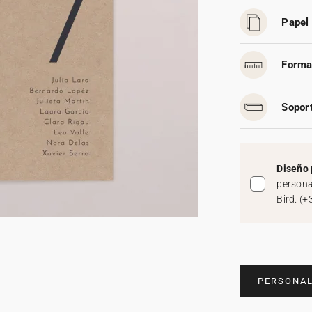
Papel 
Forma
Soport
Diseño 
persona
Bird.
(
+
PERSONAL