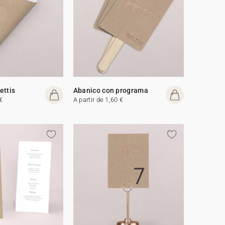
ettis
Abanico con programa
€
A partir de 1,60 €