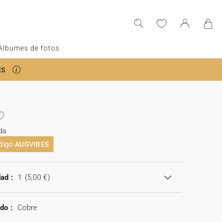
Albumes de fotos
ES
da
ódigo
AUGVIBES
ad :
1
(5,00 €)
do :
Cobre