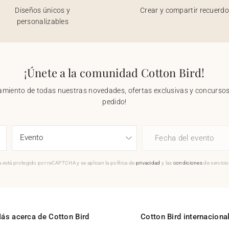
Diseños únicos y
Crear y compartir recuerd
personalizables
¡Únete a la comunidad Cotton Bird!
nzamiento de todas nuestras novedades, ofertas exclusivas y concursos.
pedido!
Fecha del evento
 está protegido por reCAPTCHA y se aplican la política de
privacidad
y las
condiciones
de servici
ás acerca de Cotton Bird
Cotton Bird internaciona