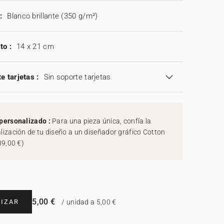
:
Blanco brillante (350 g/m²)
to :
14 x 21 cm
e tarjetas :
Sin soporte tarjetas
personalizado :
Para una pieza única, confía la
lización de tu diseño a un diseñador gráfico Cotton
39,00 €
)
5,00 €
IZAR
/ unidad a 5,00 €