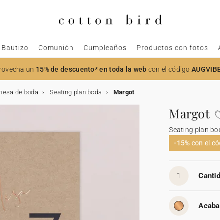
Bautizo
Comunión
Cumpleaños
Productos con fotos
rovecha un
15% de descuento* en toda la web
con el código
AUGVIB
mesa de boda
Seating plan boda
Margot
Margot
Seating plan bo
-15%
con el c
1
Cantid
Acaba