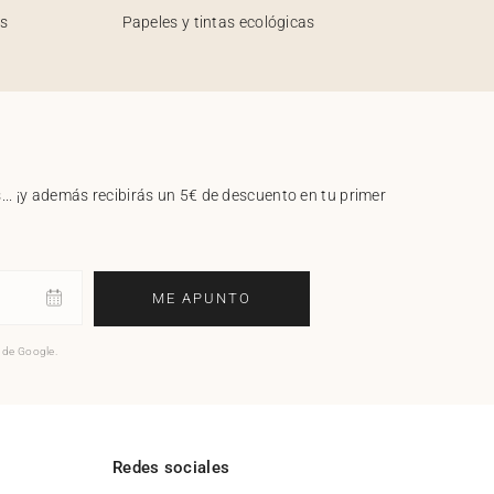
os
Papeles y tintas ecológicas
.. ¡y además recibirás un 5€ de descuento en tu primer
ME APUNTO
o de Google.
l
Redes sociales