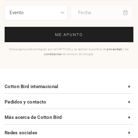
Fecha
ME APUNTO
Esta página está protegido por reCAPTCHA y se aplican la política de
privacidad
y las
condiciones
de servicio de Google.
Cotton Bird internacional
Pedidos y contacto
Más acerca de Cotton Bird
Redes sociales