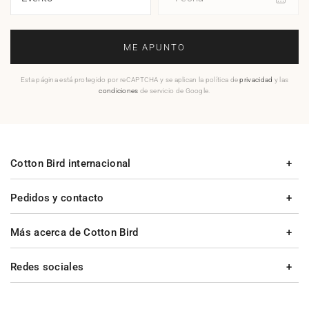
ME APUNTO
Esta página está protegido por reCAPTCHA y se aplican la política de
privacidad
y las
condiciones
de servicio de Google.
Cotton Bird internacional
Pedidos y contacto
Más acerca de Cotton Bird
Redes sociales