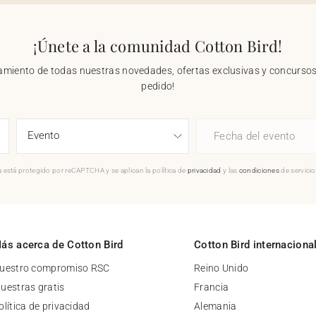
¡Únete a la comunidad Cotton Bird!
nzamiento de todas nuestras novedades, ofertas exclusivas y concursos.
pedido!
Fecha del evento
 está protegido por reCAPTCHA y se aplican la política de
privacidad
y las
condiciones
de servici
ás acerca de Cotton Bird
Cotton Bird internaciona
uestro compromiso RSC
Reino Unido
uestras gratis
Francia
olítica de privacidad
Alemania