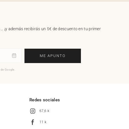
.. ¡y además recibirás un 5€ de descuento en tu primer
ME APUNTO
o de Google.
l
Redes sociales
67,6 k
11 k