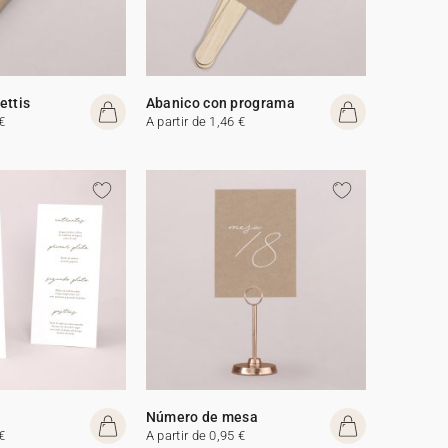
ettis
Abanico con programa
€
A partir de 1,46 €
Número de mesa
€
A partir de 0,95 €