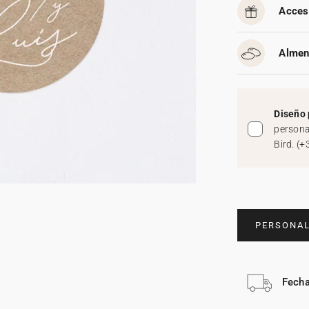
Acces
Almen
Diseño 
persona
Bird.
(
+
PERSONAL
Fecha