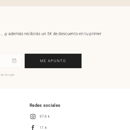
.. ¡y además recibirás un 5€ de descuento en tu primer
ME APUNTO
o de Google.
l
Redes sociales
67,6 k
11 k