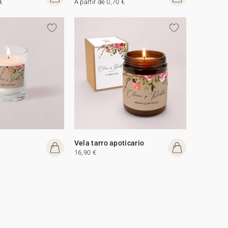
€
A partir de 0,70 €
Vela tarro apoticario
16,90 €