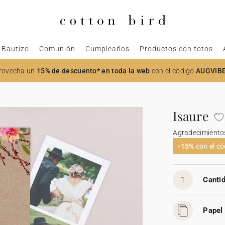
Bautizo
Comunión
Cumpleaños
Productos con fotos
rovecha un
15% de descuento* en toda la web
con el código
AUGVIB
Isaure
Agradecimiento
-15%
con el c
1
Cantid
Papel 