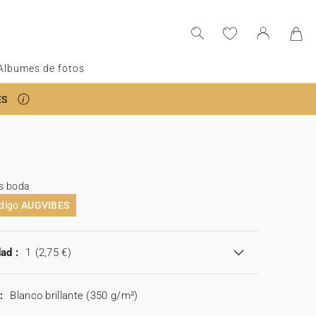
Albumes de fotos
ES
s boda
ódigo
AUGVIBES
ad :
1
(2,75 €)
:
Blanco brillante (350 g/m²)