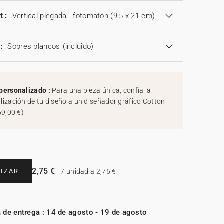
t :
Vertical plegada - fotomatón (9,5 x 21 cm)
:
Sobres blancos
(incluido)
personalizado :
Para una pieza única, confía la
lización de tu diseño a un diseñador gráfico Cotton
59,00 €
)
2,75 €
IZAR
/ unidad a 2,75 €
 de entrega : 14 de agosto - 19 de agosto