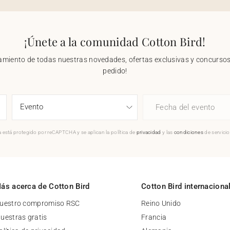
¡Únete a la comunidad Cotton Bird!
nzamiento de todas nuestras novedades, ofertas exclusivas y concursos.
pedido!
Fecha del evento
 está protegido por reCAPTCHA y se aplican la política de
privacidad
y las
condiciones
de servici
ás acerca de Cotton Bird
Cotton Bird internaciona
uestro compromiso RSC
Reino Unido
uestras gratis
Francia