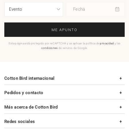
Fecha
ME APUNTO
Esta página está protegido por reCAPTCHA y se aplican la política de
privacidad
y las
condiciones
de servicio de Google.
Cotton Bird internacional
Pedidos y contacto
Más acerca de Cotton Bird
Redes sociales