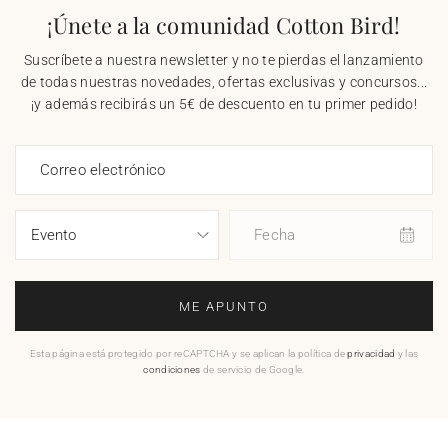
¡Únete a la comunidad Cotton Bird!
Suscríbete a nuestra newsletter y no te pierdas el lanzamiento
de todas nuestras novedades, ofertas exclusivas y concursos...
¡y además recibirás un 5€ de descuento en tu primer pedido!
Correo electrónico
Fecha
ME APUNTO
Esta página está protegido por reCAPTCHA y se aplican la política de
privacidad
y las
condiciones
de servicio de Google.