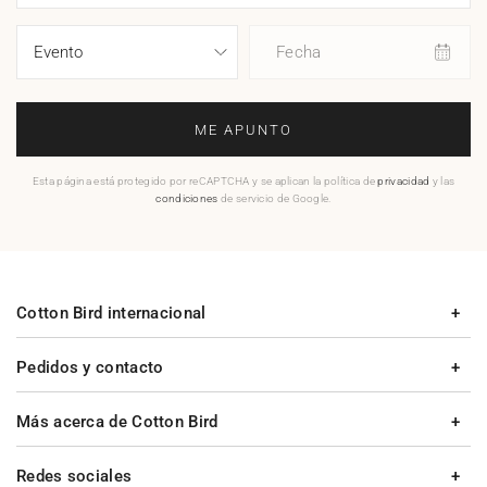
Fecha
ME APUNTO
Esta página está protegido por reCAPTCHA y se aplican la política de
privacidad
y las
condiciones
de servicio de Google.
Cotton Bird internacional
Pedidos y contacto
Más acerca de Cotton Bird
Redes sociales