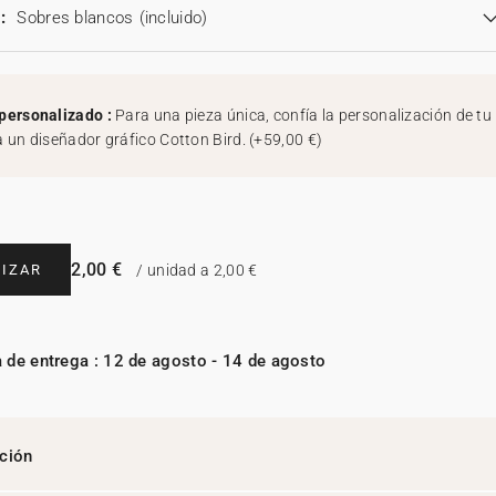
:
Sobres blancos
(incluido)
personalizado :
Para una pieza única, confía la personalización de tu
a un diseñador gráfico Cotton Bird.
(
+59,00 €
)
2,00 €
IZAR
/ unidad a 2,00 €
 de entrega : 12 de agosto - 14 de agosto
ción