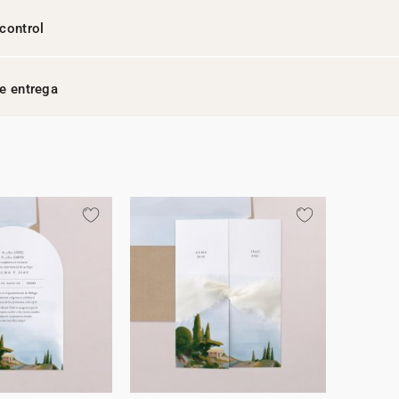
control
e entrega