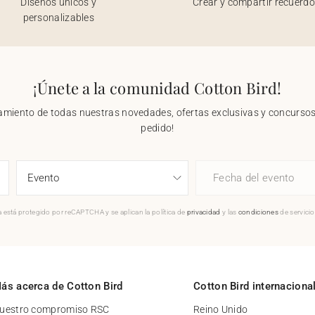
Diseños únicos y
Crear y compartir recuerd
personalizables
¡Únete a la comunidad Cotton Bird!
nzamiento de todas nuestras novedades, ofertas exclusivas y concursos.
pedido!
Fecha del evento
 está protegido por reCAPTCHA y se aplican la política de
privacidad
y las
condiciones
de servici
ás acerca de Cotton Bird
Cotton Bird internaciona
uestro compromiso RSC
Reino Unido