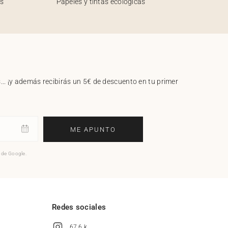
os
Papeles y tintas ecológicas
.. ¡y además recibirás un 5€ de descuento en tu primer
ME APUNTO
o de Google.
l
Redes sociales
67,6 k