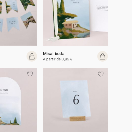
Misal boda
A partir de 0,85 €