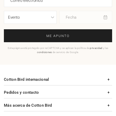
Correo electrónico
Fecha
ME APUNTO
Esta página está protegido por reCAPTCHA y se aplican la política de
privacidad
y las
condiciones
de servicio de Google.
Cotton Bird internacional
Pedidos y contacto
Más acerca de Cotton Bird