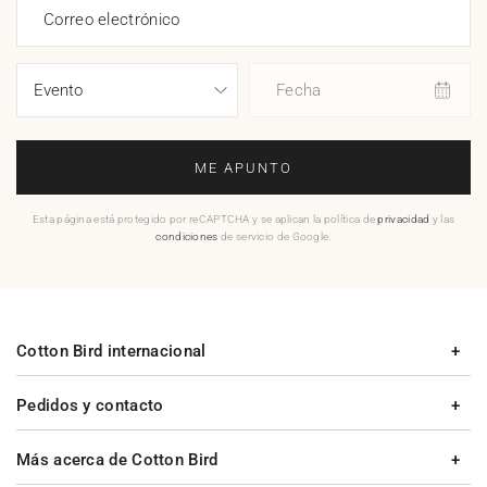
Correo electrónico
Fecha
ME APUNTO
Esta página está protegido por reCAPTCHA y se aplican la política de
privacidad
y las
condiciones
de servicio de Google.
Cotton Bird internacional
Pedidos y contacto
Más acerca de Cotton Bird