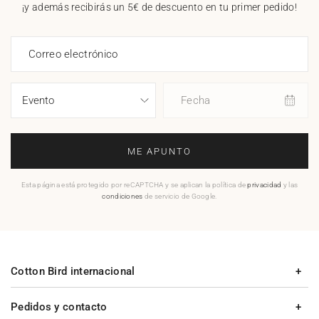
¡y además recibirás un 5€ de descuento en tu primer pedido!
Correo electrónico
Fecha
ME APUNTO
Esta página está protegido por reCAPTCHA y se aplican la política de
privacidad
y las
condiciones
de servicio de Google.
Cotton Bird internacional
Pedidos y contacto