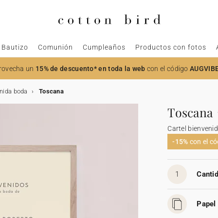
Bautizo
Comunión
Cumpleaños
Productos con fotos
rovecha un
15% de descuento* en toda la web
con el código
AUGVIB
enida boda
Toscana
Toscana
Cartel bienveni
-15%
con el c
1
Cantid
Papel 