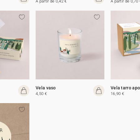
A partir de 0,42 €
A partir de 0,70 
Vela vaso
Vela tarro apo
4,50 €
16,90 €