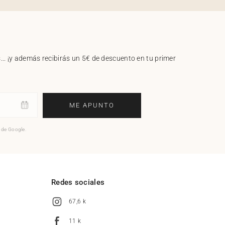
.. ¡y además recibirás un 5€ de descuento en tu primer
ME APUNTO
o de Google.
l
Redes sociales
67,6 k
11 k