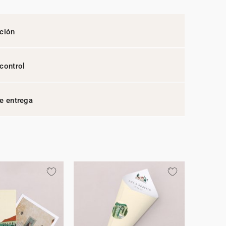
ción
control
e entrega