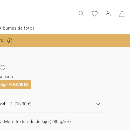
Albumes de fotos
ES
da boda
ódigo
AUGVIBES
ad :
1
(18,90 €)
:
Mate texturado de lujo (280 g/m²)