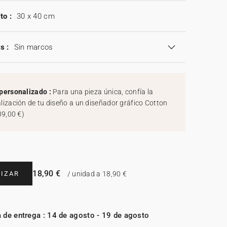
to :
30 x 40 cm
s :
Sin marcos
personalizado :
Para una pieza única, confía la
lización de tu diseño a un diseñador gráfico Cotton
39,00 €
)
18,90 €
IZAR
/ unidad a 18,90 €
 de entrega : 14 de agosto - 19 de agosto