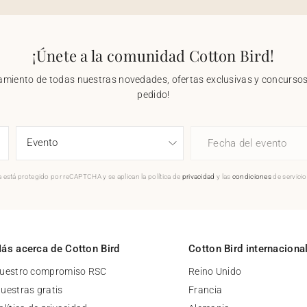
¡Únete a la comunidad Cotton Bird!
nzamiento de todas nuestras novedades, ofertas exclusivas y concursos.
pedido!
Fecha del evento
 está protegido por reCAPTCHA y se aplican la política de
privacidad
y las
condiciones
de servici
ás acerca de Cotton Bird
Cotton Bird internaciona
uestro compromiso RSC
Reino Unido
uestras gratis
Francia