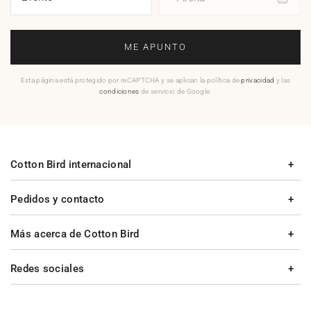
ME APUNTO
Esta página está protegido por reCAPTCHA y se aplican la política de
privacidad
y las
condiciones
de servicio de Google.
Cotton Bird internacional
Pedidos y contacto
Más acerca de Cotton Bird
Redes sociales