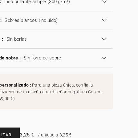
:
Liso brillante simple (300 g/m²)
:
Sobres blancos
(incluido)
 :
Sin borlas
de sobre :
Sin forro de sobre
personalizado :
Para una pieza única, confía la
lización de tu diseño a un diseñador gráfico Cotton
59,00 €
)
3,25 €
IZAR
/ unidad a 3,25 €