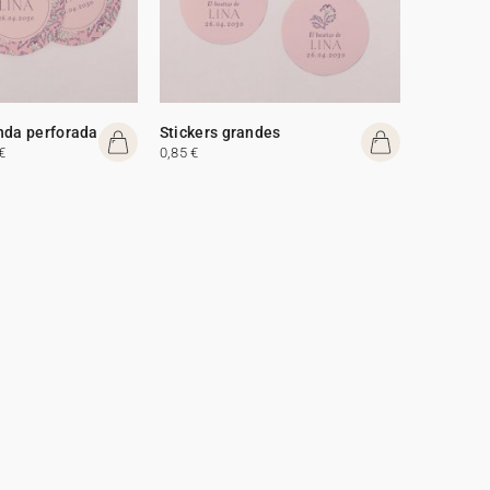
nda perforada
Stickers grandes
€
0,85 €