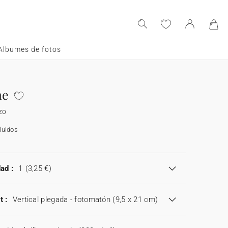
Albumes de fotos
ne
zo
luidos
ad :
1
(3,25 €)
t :
Vertical plegada - fotomatón (9,5 x 21 cm)