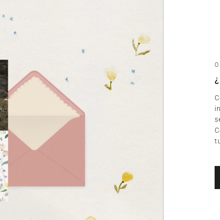
O
¿
C
i
s
C
t