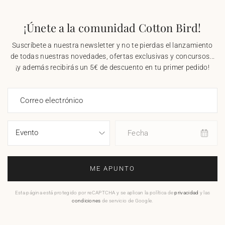
¡Únete a la comunidad Cotton Bird!
Suscríbete a nuestra newsletter y no te pierdas el lanzamiento
de todas nuestras novedades, ofertas exclusivas y concursos...
¡y además recibirás un 5€ de descuento en tu primer pedido!
Correo electrónico
Fecha
ME APUNTO
Esta página está protegido por reCAPTCHA y se aplican la política de
privacidad
y las
condiciones
de servicio de Google.