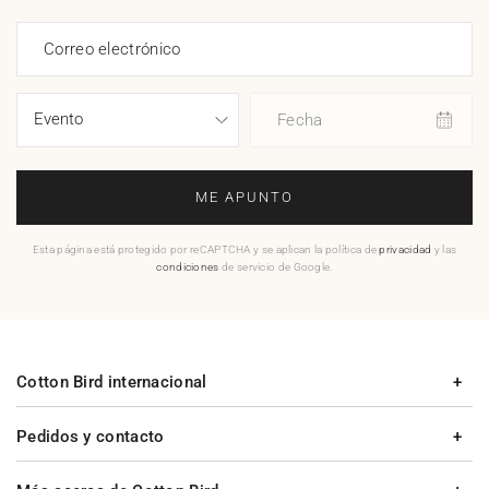
Correo electrónico
Fecha
ME APUNTO
Esta página está protegido por reCAPTCHA y se aplican la política de
privacidad
y las
condiciones
de servicio de Google.
Cotton Bird internacional
Pedidos y contacto