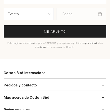
Fecha
ME APUNTO
Esta página está protegido por reCAPTCHA y se aplican la política de
privacidad
y las
condiciones
de servicio de Google.
Cotton Bird internacional
Pedidos y contacto
Más acerca de Cotton Bird
Redes sociales