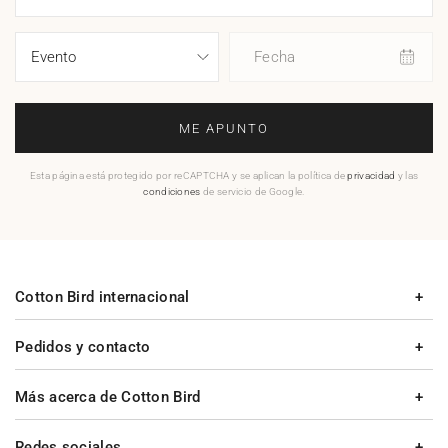
Fecha
ME APUNTO
Esta página está protegido por reCAPTCHA y se aplican la política de
privacidad
y las
condiciones
de servicio de Google.
Cotton Bird internacional
Pedidos y contacto
Más acerca de Cotton Bird
Redes sociales