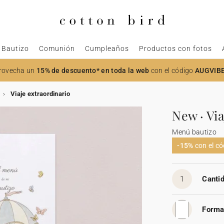
Bautizo
Comunión
Cumpleaños
Productos con fotos
rovecha un
15% de descuento* en toda la web
con el código
AUGVIB
Viaje extraordinario
New · Via
Menú bautizo
-15%
con el c
1
Cantid
Forma