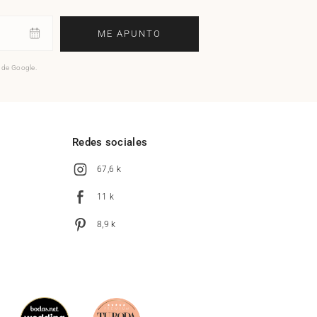
ME APUNTO
o de Google.
l
Redes sociales
67,6 k
11 k
8,9 k