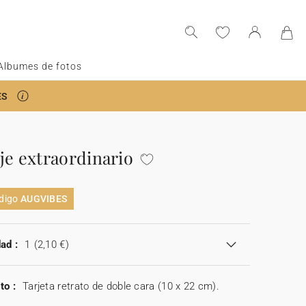
Albumes de fotos
ES
je extraordinario
ódigo
AUGVIBES
ad :
1
(2,10 €)
to :
Tarjeta retrato de doble cara (10 x 22 cm).