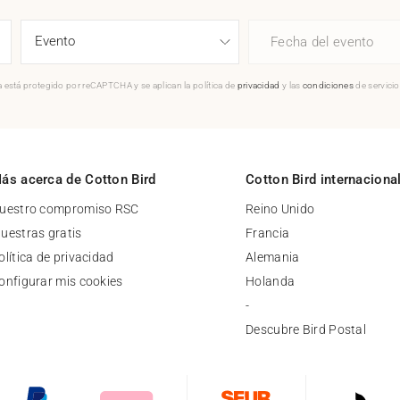
Fecha del evento
 está protegido por reCAPTCHA y se aplican la política de
privacidad
y las
condiciones
de servici
ás acerca de Cotton Bird
Cotton Bird internaciona
uestro compromiso RSC
Reino Unido
uestras gratis
Francia
olítica de privacidad
Alemania
onfigurar mis cookies
Holanda
-
Descubre Bird Postal