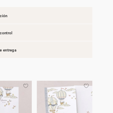
ción
control
e entrega