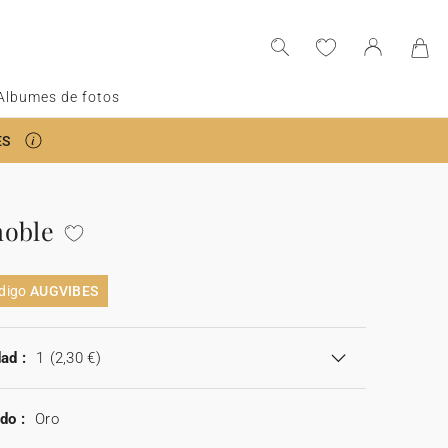
Albumes de fotos
ES
noble
ódigo
AUGVIBES
ad :
1
(2,30 €)
do :
Oro