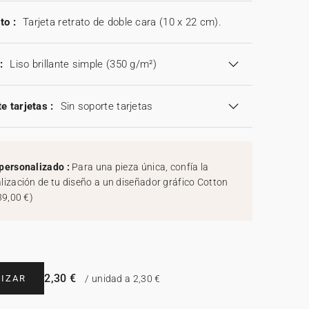
to :
Tarjeta retrato de doble cara (10 x 22 cm).
:
Liso brillante simple (350 g/m²)
e tarjetas :
Sin soporte tarjetas
personalizado :
Para una pieza única, confía la
lización de tu diseño a un diseñador gráfico Cotton
39,00 €
)
2,30 €
IZAR
/ unidad a 2,30 €