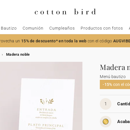
Bautizo
Comunión
Cumpleaños
Productos con fotos
rovecha un
15% de descuento* en toda la web
con el código
AUGVIB
Madera noble
Madera 
Menú bautizo
-15%
con el c
1
Cantid
Acaba