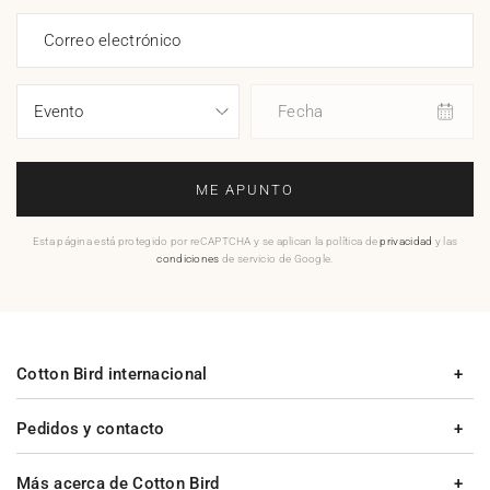
Correo electrónico
Fecha
ME APUNTO
Esta página está protegido por reCAPTCHA y se aplican la política de
privacidad
y las
condiciones
de servicio de Google.
Cotton Bird internacional
Pedidos y contacto
Más acerca de Cotton Bird