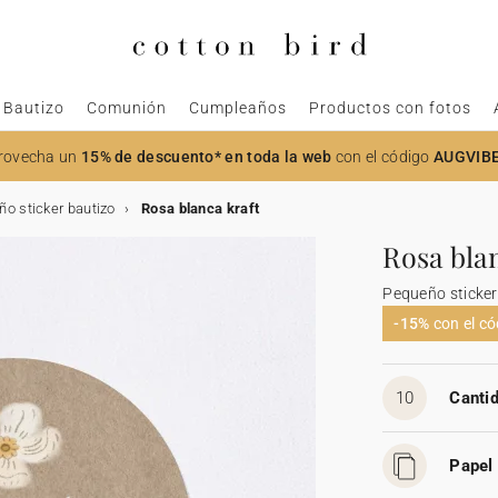
Bautizo
Comunión
Cumpleaños
Productos con fotos
rovecha un
15% de descuento* en toda la web
con el código
AUGVIB
o sticker bautizo
Rosa blanca kraft
Rosa blan
Pequeño sticker
-15%
con el c
10
Cantid
Papel 