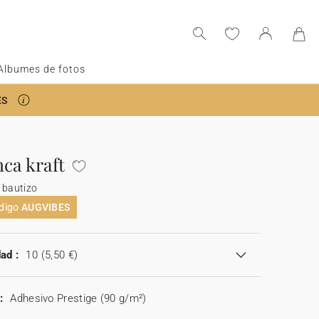
Albumes de fotos
ES
ca kraft
 bautizo
ódigo
AUGVIBES
ad :
10
(5,50 €)
:
Adhesivo Prestige (90 g/m²)