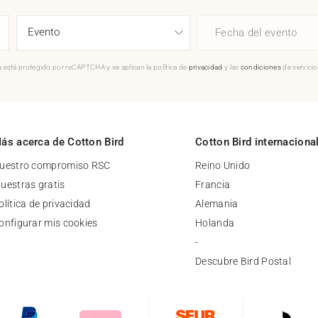
Fecha del evento
 está protegido por reCAPTCHA y se aplican la política de
privacidad
y las
condiciones
de servici
ás acerca de Cotton Bird
Cotton Bird internaciona
uestro compromiso RSC
Reino Unido
uestras gratis
Francia
olítica de privacidad
Alemania
onfigurar mis cookies
Holanda
-
Descubre Bird Postal