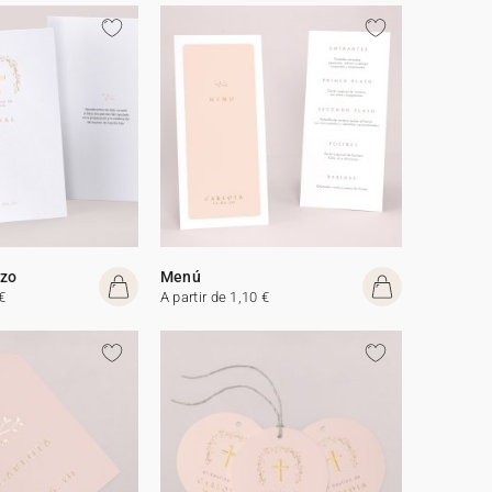
izo
Menú
€
A partir de 1,10 €