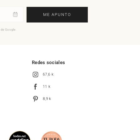
ME APUNTO
o de Google.
l
Redes sociales
67,6 k
11 k
8,9 k