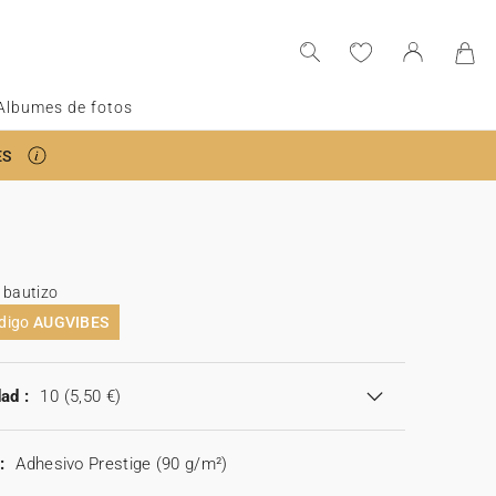
Albumes de fotos
ES
 bautizo
ódigo
AUGVIBES
ad :
10
(5,50 €)
:
Adhesivo Prestige (90 g/m²)