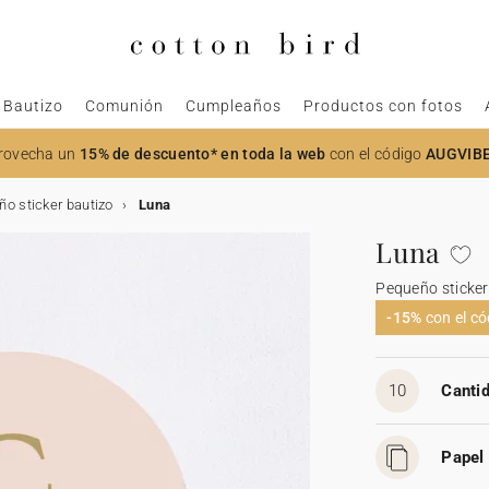
Bautizo
Comunión
Cumpleaños
Productos con fotos
rovecha un
15% de descuento* en toda la web
con el código
AUGVIB
o sticker bautizo
Luna
Luna
Pequeño sticker
-15%
con el c
10
Cantid
Papel 