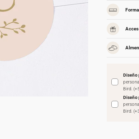
Forma
Acces
Almen
Diseño 
persona
Bird.
(
+
Diseño 
persona
Bird.
(
+