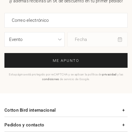
¡y además recibirás un 5€ de descuento en tu primer pedido!
Correo electrónico
Fecha
ME APUNTO
Esta página está protegido por reCAPTCHA y se aplican la política de
privacidad
y las
condiciones
de servicio de Google.
Cotton Bird internacional
Pedidos y contacto