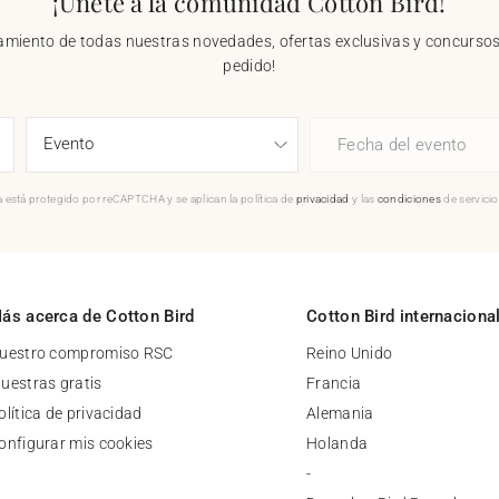
¡Únete a la comunidad Cotton Bird!
nzamiento de todas nuestras novedades, ofertas exclusivas y concursos.
pedido!
Fecha del evento
 está protegido por reCAPTCHA y se aplican la política de
privacidad
y las
condiciones
de servici
ás acerca de Cotton Bird
Cotton Bird internaciona
uestro compromiso RSC
Reino Unido
uestras gratis
Francia
olítica de privacidad
Alemania
onfigurar mis cookies
Holanda
-