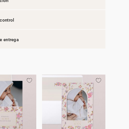
ción
control
e entrega