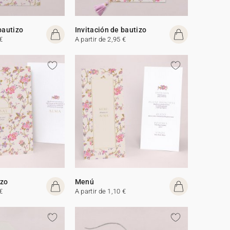
bautizo
Invitación de bautizo
€
A partir de 2,95 €
izo
Menú
€
A partir de 1,10 €