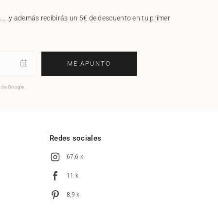
.. ¡y además recibirás un 5€ de descuento en tu primer
ME APUNTO
o de Google.
l
Redes sociales
67,6 k
11 k
8,9 k