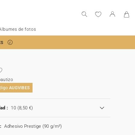
Albumes de fotos
ES
bautizo
ódigo
AUGVIBES
ad :
10
(8,50 €)
:
Adhesivo Prestige (90 g/m²)