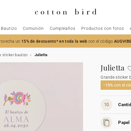
Bautizo
Comunión
Cumpleaños
Productos con fotos
rovecha un
15% de descuento* en toda la web
con el código
AUGVIB
 sticker bautizo
Julietta
Julietta
Grande sticker 
-15%
con el c
10
Cantid
Papel 