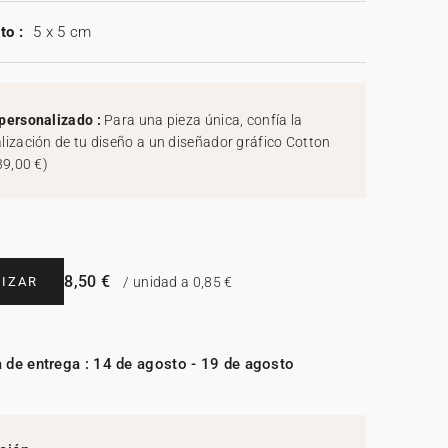
to :
5 x 5 cm
personalizado :
Para una pieza única, confía la
lización de tu diseño a un diseñador gráfico Cotton
39,00 €
)
8,50 €
IZAR
/ unidad a 0,85 €
 de entrega : 14 de agosto - 19 de agosto