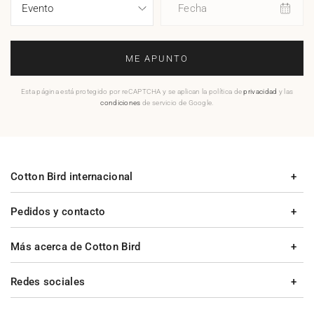
Fecha
ME APUNTO
Esta página está protegido por reCAPTCHA y se aplican la política de
privacidad
y las
condiciones
de servicio de Google.
Cotton Bird internacional
Pedidos y contacto
Más acerca de Cotton Bird
Redes sociales