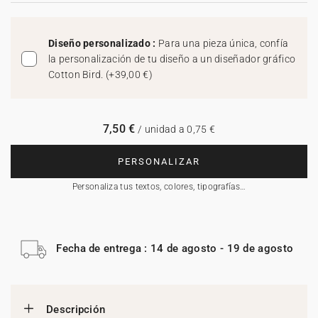
Diseño personalizado :
Para una pieza única, confía
la personalización de tu diseño a un diseñador gráfico
Cotton Bird.
(
+39,00 €
)
7,50 €
/ unidad a 0,75 €
PERSONALIZAR
Personaliza tus textos, colores, tipografías…
Fecha de entrega : 14 de agosto - 19 de agosto
Descripción