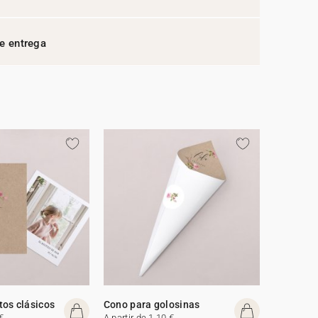
e entrega
os clásicos
Cono para golosinas
€
A partir de 1,10 €