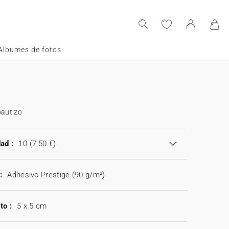
Albumes de fotos
bautizo
ad :
10
(7,50 €)
:
Adhesivo Prestige (90 g/m²)
to :
5 x 5 cm