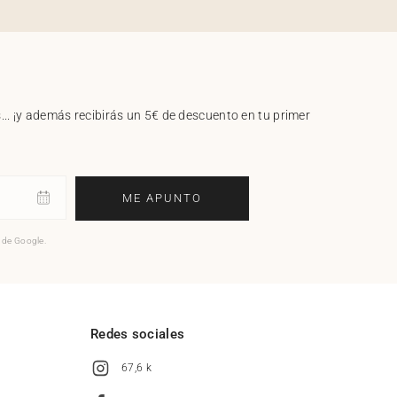
.. ¡y además recibirás un 5€ de descuento en tu primer
ME APUNTO
o de Google.
l
Redes sociales
67,6 k