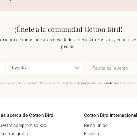
¡Únete a la comunidad Cotton Bird!
nzamiento de todas nuestras novedades, ofertas exclusivas y concursos.
pedido!
Fecha del evento
 está protegido por reCAPTCHA y se aplican la política de
privacidad
y las
condiciones
de servici
ás acerca de Cotton Bird
Cotton Bird internaciona
uestro compromiso RSC
Reino Unido
uestras gratis
Francia