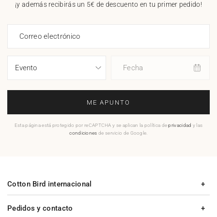
¡y además recibirás un 5€ de descuento en tu primer pedido!
Correo electrónico
Fecha
ME APUNTO
Esta página está protegido por reCAPTCHA y se aplican la política de
privacidad
y las
condiciones
de servicio de Google.
Cotton Bird internacional
Pedidos y contacto