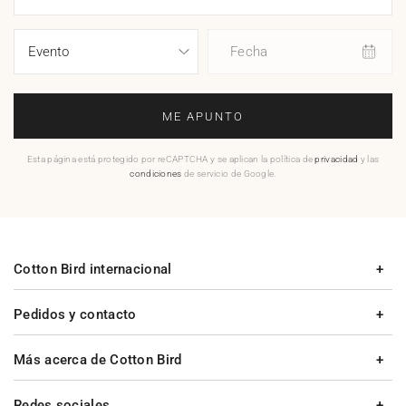
Fecha
ME APUNTO
Esta página está protegido por reCAPTCHA y se aplican la política de
privacidad
y las
condiciones
de servicio de Google.
Cotton Bird internacional
Pedidos y contacto
Más acerca de Cotton Bird
Redes sociales