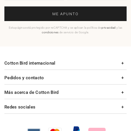
ME APUNTO
Esta página está protegido por reCAPTCHA y se aplican la política de
privacidad
y las
condiciones
de servicio de Google.
Cotton Bird internacional
Pedidos y contacto
Más acerca de Cotton Bird
Redes sociales