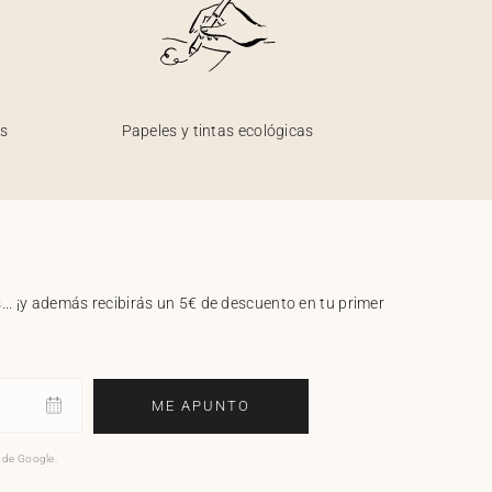
os
Papeles y tintas ecológicas
.. ¡y además recibirás un 5€ de descuento en tu primer
ME APUNTO
o de Google.