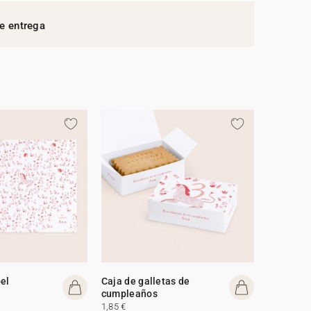
e entrega
el
Caja de galletas de
cumpleaños
1,85 €