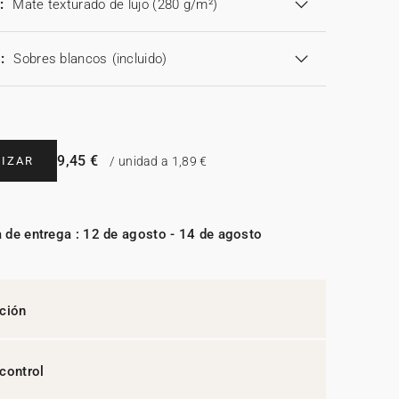
:
Mate texturado de lujo (280 g/m²)
:
Sobres blancos
(incluido)
9,45 €
IZAR
/ unidad a 1,89 €
 de entrega : 12 de agosto - 14 de agosto
ción
control