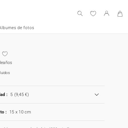
Albumes de fotos
pleaños
luidos
ad :
5
(9,45 €)
to :
15 x 10 cm