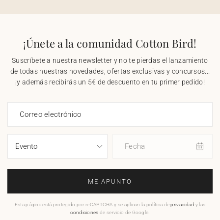
¡Únete a la comunidad Cotton Bird!
Suscríbete a nuestra newsletter y no te pierdas el lanzamiento
de todas nuestras novedades, ofertas exclusivas y concursos...
¡y además recibirás un 5€ de descuento en tu primer pedido!
Correo electrónico
Fecha
ME APUNTO
Esta página está protegido por reCAPTCHA y se aplican la política de
privacidad
y las
condiciones
de servicio de Google.