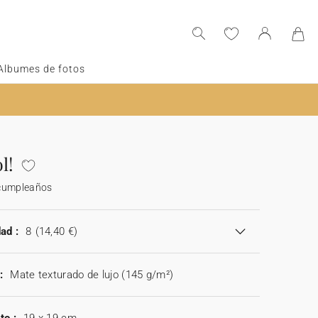
Albumes de fotos
l!
cumpleaños
ad :
8
(14,40 €)
:
Mate texturado de lujo (145 g/m²)