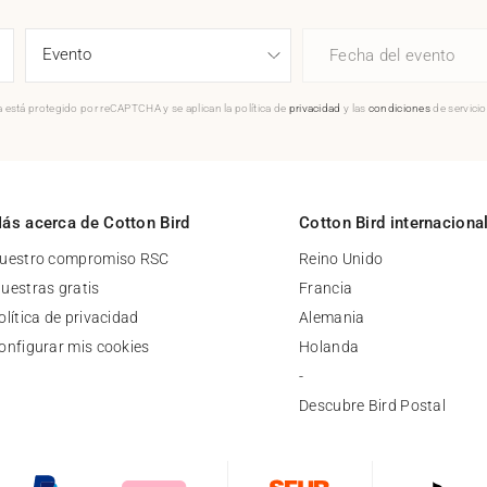
Fecha del evento
 está protegido por reCAPTCHA y se aplican la política de
privacidad
y las
condiciones
de servici
ás acerca de Cotton Bird
Cotton Bird internaciona
uestro compromiso RSC
Reino Unido
uestras gratis
Francia
olítica de privacidad
Alemania
onfigurar mis cookies
Holanda
-
Descubre Bird Postal