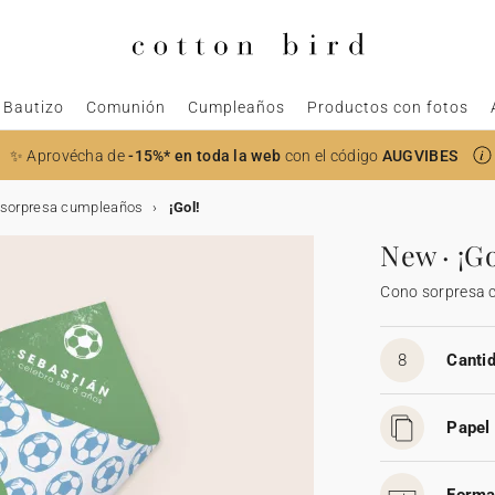
Bautizo
Comunión
Cumpleaños
Productos con fotos
✨ Aprovécha de
-15%* en toda la web
con el código
AUGVIBES
 sorpresa cumpleaños
¡Gol!
New · ¡Go
Cono sorpresa 
8
Cantid
Papel 