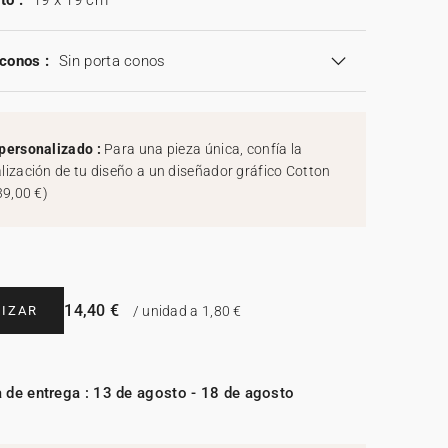
to :
19 x 19 cm
conos :
Sin porta conos
personalizado :
Para una pieza única, confía la
lización de tu diseño a un diseñador gráfico Cotton
39,00 €
)
14,40 €
IZAR
/ unidad a 1,80 €
 de entrega : 13 de agosto - 18 de agosto