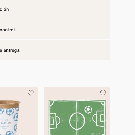
ción
control
e entrega