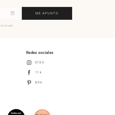
ME APUNTO
o de Google.
l
Redes sociales
67,6 k
11 k
8,9 k