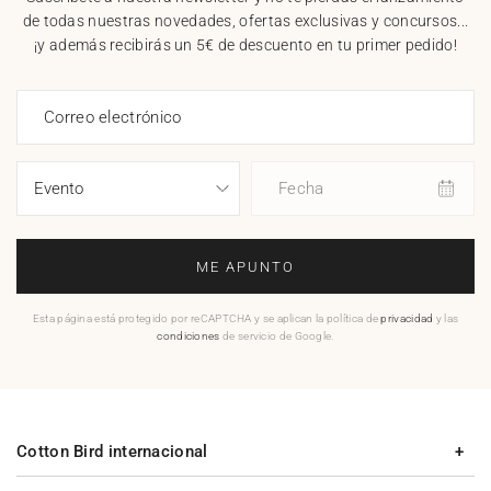
de todas nuestras novedades, ofertas exclusivas y concursos...
¡y además recibirás un 5€ de descuento en tu primer pedido!
Correo electrónico
Fecha
ME APUNTO
Esta página está protegido por reCAPTCHA y se aplican la política de
privacidad
y las
condiciones
de servicio de Google.
Cotton Bird internacional