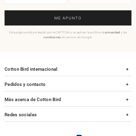
ME APUNTO
Esta página está protegido por reCAPTCHA y se aplican la política de
privacidad
y las
condiciones
de servicio de Google.
Cotton Bird internacional
Pedidos y contacto
Más acerca de Cotton Bird
Redes sociales