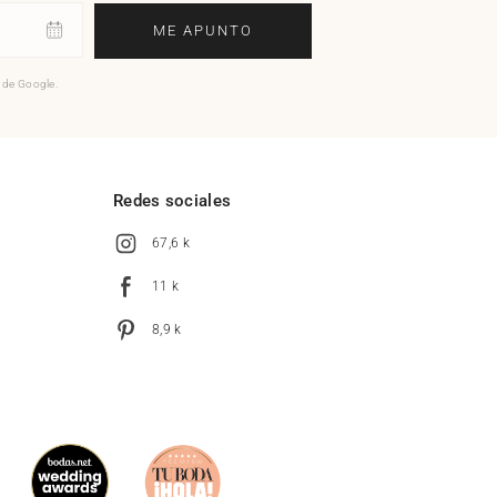
ME APUNTO
o de Google.
l
Redes sociales
67,6 k
11 k
8,9 k