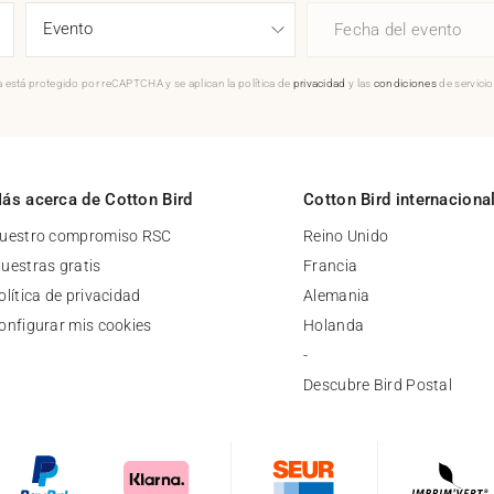
Fecha del evento
 está protegido por reCAPTCHA y se aplican la política de
privacidad
y las
condiciones
de servici
ás acerca de Cotton Bird
Cotton Bird internaciona
uestro compromiso RSC
Reino Unido
uestras gratis
Francia
olítica de privacidad
Alemania
onfigurar mis cookies
Holanda
-
Descubre Bird Postal