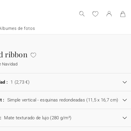
Albumes de fotos
d ribbon
de Navidad
ad :
1
(2,73 €)
t :
Simple vertical - esquinas redondeadas (11,5 x 16,7 cm)
:
Mate texturado de lujo (280 g/m²)