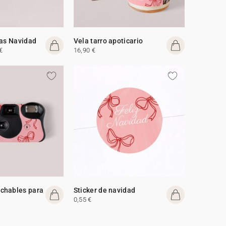
tas Navidad
Vela tarro apoticario
€
16,90 €
chables para
Sticker de navidad
0,55 €