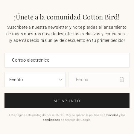
¡Únete a la comunidad Cotton Bird!
Suscríbete a nuestra newsletter y no te pierdas el lanzamiento
de todas nuestras novedades, ofertas exclusivas y concursos...
¡y además recibirás un 5€ de descuento en tu primer pedido!
Correo electrónico
Fecha
ME APUNTO
Esta página está protegido por reCAPTCHA y se aplican la política de
privacidad
y las
condiciones
de servicio de Google.