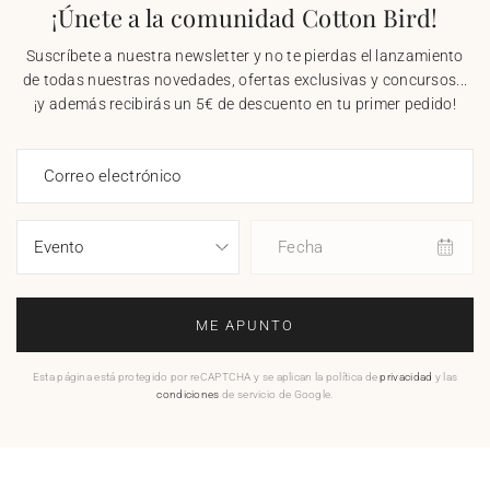
¡Únete a la comunidad Cotton Bird!
Suscríbete a nuestra newsletter y no te pierdas el lanzamiento
de todas nuestras novedades, ofertas exclusivas y concursos...
¡y además recibirás un 5€ de descuento en tu primer pedido!
Correo electrónico
Fecha
ME APUNTO
Esta página está protegido por reCAPTCHA y se aplican la política de
privacidad
y las
condiciones
de servicio de Google.