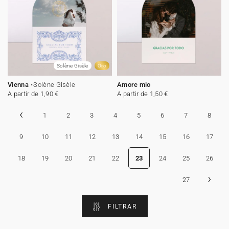
Solène Gisèle
Oro
Vienna
Solène Gisèle
Amore mio
A partir de 1,90 €
A partir de 1,50 €
‹
1
2
3
4
5
6
7
8
9
10
11
12
13
14
15
16
17
18
19
20
21
22
23
24
25
26
›
27
FILTRAR