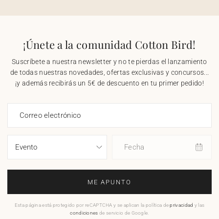
¡Únete a la comunidad Cotton Bird!
Suscríbete a nuestra newsletter y no te pierdas el lanzamiento
de todas nuestras novedades, ofertas exclusivas y concursos...
¡y además recibirás un 5€ de descuento en tu primer pedido!
Correo electrónico
Fecha
ME APUNTO
Esta página está protegido por reCAPTCHA y se aplican la política de
privacidad
y las
condiciones
de servicio de Google.