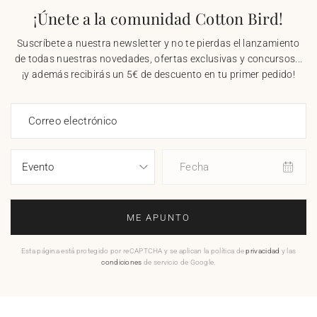
¡Únete a la comunidad Cotton Bird!
Suscríbete a nuestra newsletter y no te pierdas el lanzamiento
de todas nuestras novedades, ofertas exclusivas y concursos...
¡y además recibirás un 5€ de descuento en tu primer pedido!
Correo electrónico
Fecha
ME APUNTO
Esta página está protegido por reCAPTCHA y se aplican la política de
privacidad
y las
condiciones
de servicio de Google.