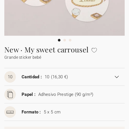
Carteles de boda
Detalles para invitados
Etiquetas para detalles
Velas
Caja sorpresa
Mantel individual de papel
Etiquetas para regalos
Día de la madre
Invitación aniversario de boda
Invitación de cumpleaños
Cartel bienvenida
Decoración de cumpleaños
Ramo de flores secas
Stickers
Stickers
Regalos invitados cumpleaños
Etiquetas regalos de Navidad
Calendarios
Álbum de fotos bebé
Cuadernos de notas
Guirlanda de boda
Sticker
Álbum de fotos boda
Etiquetas para detalles
Etiquetas para detalles
Servilleteros
Stickers para regalos
Día del padre
Sobres y forros de sobre
Felicitaciones de Navidad
Guirnalda
Decoración casa
Stickers
Jabones artesanales
Jabones artesanales
Regalos de Navidad
Stickers
Foto
Cámaras desechables
Sticker cámaras desechables
Colaboraciones
Caja para galletas
Polaroids
Accesorios
Libro de firmas boda
Accesorios
Botellitas
Botellitas
Botellitas
Jabones artesanales
Cuadernos de notas
New · My sweet carrousel
Grande sticker bebé
Caja sorpresa
Álbum de fotos
Tarjetas digitales
Sticker cámaras desechables
Bolsitas de tela
Bolsitas de tela
Bolsitas de tela
Botellitas
Tarjeta de regalo
Bolsitas de tela
10
Cantidad :
10
(16,30 €)
Papel :
Adhesivo Prestige (90 g/m²)
Formato :
5 x 5 cm