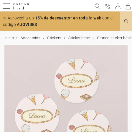
✨ Aprovecha un
15% de descuento* en toda la web
con el
código
AUGVIBES
Inicio
Accesorios
Stickers
Sticker bebé
Grande sticker bebé
Muestras gratis
Todas las celebraciones
Bodas
El anuncio
Decoración
Decoración de la mesa
Detalles para invitados
Colaboraciones
Bautizo
Decoración y detalles para invitados bautizo
Accesorios para invitaciones
Comunión
Decoración y detalles para invitados comunión
Accesorios para invitaciones
Cumpleaños
Decoración de cumpleaños
Detalles para invitados
Navidad
Calendarios
Regalos de navidad
Tarjetas
Tarjetas de boda
Tarjetas de bautizo
Tarjetas de comunión
Decoración
Decoración de boda
Decoración mesa de boda
Decoración habitación niños
Decoración de bautizo
Decoración de comunión
Decoración de cumpleaños
Decoración de mesa
Decoración casa
Accesorios
Regalos
Detalles para invitados de boda
Regalos de nacimiento
Tarjetas bebé
Regalos invitados de bautizo
Regalos invitados de comunión
Regalos invitados cumpleaños
Regalos de Navidad
Calendarios
Calendario con fotos
Foto
Álbumes de fotos
Tarjeta de regalo
Bodas
Invitaciones de bodas
Tarjeta para número de cuenta
Toda la decoración de boda
Toda la decoración de mesa
Todos los detalles para invitados
Cotton Bird x Helena Soubeyrand
Invitaciones de bautizo
Toda la decoración y detalles bautizo
Stickers de sobre
Puntos de libro
Toda la decoración y detalles comunión
Stickers de sobre
Invitaciones de cumpleaños
Toda la decoración
Cono sorpresa cumpleaños
Ver la colección de Navidad
Calendario de Adviento
Todos los regalos
Todas las tarjetas
Invitación
Invitación
Invitación
Toda la decoración
Toda la decoración de boda
Toda la decoración de mesa
Toda la decoración habitación niños
Toda la decoración de bautizo
Toda la decoración de comunión
Toda la decoración de cumpleaños
Toda la decoración de mesa
Toda la decoración para la casa
Marcos
Todos los regalos
Todos los detalles para invitados de boda
Todos los regalos de nacimiento
Todas las tarjetas bebé
Todos los regalos invitados de bautizo
Todos los regalos invitados de comunión
Todos los regalos para invitados cumpleaños
Todos los regalos de Navidad
Todos los calendarios
Todos los calendarios con fotos
Todos los productos con fotos
Todos los álbumes de fotos
Todas las celebraciones
Agradecimientos
Stickers de sobre
Libro de firmas
Menú
Caja para galletas
Cotton Bird x Herbarium
Bautizo
Recordatorios de bautizo
Cono sorpresa bautizo
Lazos
Invitaciones de comunión
Libro de firmas
Lazos
Decoración de cumpleaños
Guirlanda
Caja sorpresa
Felicitaciones de Navidad
Calendarios con espiral
Cuaderno personalizado
Muestras de invitaciones de boda
Invitación de boda digital
Invitación de bautizo digital
Invitación de comunión digital
Decoración de boda
Decoración mesa de boda
Marcasitios
Medidor infantil
Cono golosinas
Cono golosinas
Decoración de mesa
Vaso de papel
Póster
Soporte tarjetas
Detalles para invitados de boda
Caja para galletas
Tarjetas bebé
Tarjetas de embarazo
Caja para galletas
Caja sorpresa
Caja para galletas
Póster
Calendario con fotos
Calendario de pared
Álbumes de fotos
Álbum fotos tapa en tela
El anuncio
Save the date
Misal
Marcasitios
Caja sorpresa
Cotton Bird x leaubleu
Decoración y detalles para invitados bautizo
Libro de firmas
Flores secas
Comunión
Recordatorios de comunión
Menú
Cake topper
Detalles para invitados
Caja para galletas
Calendarios
Calendario acordeón
Cuadro con foto personalizado
Tarjetas
Tarjetas de boda
Agradecimientos
Recordatorios
Agradecimientos
Menú
Misal
Decoración habitación niños
Lámina nacimiento
Libro de firmas
Libro de firmas
Servilletero
Guirnalda
Vela
Vela
Regalos de nacimiento
Tarjetas meses bebé
Tarjetas de aprendizaje
Vela
Marcapágina
Cono golosinas
Caja para galletas
Calendario de mesa
Calendario de Adviento foto
Álbum de tapa dura
Impresiones de fotos
Decoración
Cono confetis
Seating plan
Velas
Misal
Accesorios para invitaciones
Decoración y detalles para invitados comunión
Velas
Cumpleaños
Stickers de cumpleaños
Etiquetas para regalos
Colaboración Cotton Bird x Bonton
Regalos de navidad
Tableta de chocolate navideña
Tarjeta número de cuenta
Tarjetas de bautizo
Decoración
Número de mesa
Abanico programa
Lámina habitación niños
Decoración de bautizo
Misal
Menú
Mantel individual
Cake topper
Caja sorpresa
Tarjetas primeras veces bebé
Stickers
Regalos invitados de bautizo
Caja sorpresa
Vela
Caja sorpresa
Vela
Álbum de tapa blanda
Cuadro foto personalizado
Abanicos y paipai
Decoración de la mesa
Número de mesa
Ramo de flores secas
Menú
Cono sorpresa comunión
Accesorios para invitaciones
Vasos de papel
Navidad
Velas
Colaboración Cotton Bird x Mer Mag
Save the date
Tarjetas de comunión
Seating plan
Cono confetis
Menú
Decoración de comunión
Regalos
Etiqueta boda
Etiquetas bautizo
Regalos invitados de comunión
Etiquetas comunión
Stickers
Chocolate
Álbum de fotos boda
Polaroids